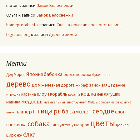
motor
к записи
Замок Белоснежки
Ольга
к записи
Замок Белоснежки
homeprorab.info
к записи
Сказка-оригами про крестьянина
bigcities.org
к записи
Дерево зимой
Метки
Япония
бабочка
Дед Мороз
божья коровка
букет
ваза
дерево
дом
здание
железная дорога
жираф
замок
заяц
кошка
клоун
корабль
лягушка
картина
лев
игрушка
корзина
медведь
машина
мышь
музыкальный инструмент
обезьяна
открытка
птица
сердце
рыба
самолёт
планер
слон
петух
цветы
собака
снежинка
тигр
утка
храм
улитка
церковь
ёлка
цирк
ёж