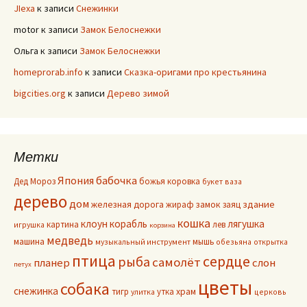
JIexa
к записи
Снежинки
motor
к записи
Замок Белоснежки
Ольга
к записи
Замок Белоснежки
homeprorab.info
к записи
Сказка-оригами про крестьянина
bigcities.org
к записи
Дерево зимой
Метки
Япония
бабочка
Дед Мороз
божья коровка
букет
ваза
дерево
дом
здание
железная дорога
жираф
замок
заяц
кошка
клоун
корабль
лягушка
картина
лев
игрушка
корзина
медведь
машина
мышь
музыкальный инструмент
обезьяна
открытка
птица
сердце
рыба
самолёт
планер
слон
петух
цветы
собака
снежинка
тигр
утка
храм
улитка
церковь