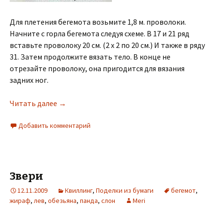
Для плетения бегемота возьмите 1,8 м. проволоки.
Начните с горла бегемота следуя схеме. В 17 и 21 ряд
вставьте проволоку 20 см. (2 x 2 по 20 см.) И также в ряду
31. Затем продолжите вязать тело. В конце не
отрезайте проволоку, она пригодится для вязания
задних ног.
Читать далее
→
Добавить комментарий
Звери
12.11.2009
Квиллинг
,
Поделки из бумаги
бегемот
,
жираф
,
лев
,
обезьяна
,
панда
,
слон
Meri