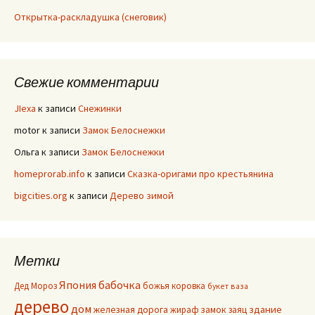
Открытка-раскладушка (снеговик)
Свежие комментарии
JIexa
к записи
Снежинки
motor
к записи
Замок Белоснежки
Ольга
к записи
Замок Белоснежки
homeprorab.info
к записи
Сказка-оригами про крестьянина
bigcities.org
к записи
Дерево зимой
Метки
Япония
бабочка
Дед Мороз
божья коровка
букет
ваза
дерево
дом
здание
железная дорога
жираф
замок
заяц