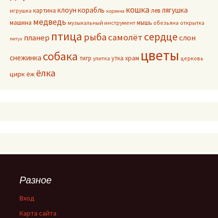
кошка
клоун
корабль
лягушка
картина
лев
игрушка
корзина
медведь
машина
мышь
музыкальный инструмент
обезьяна
открытка
птица
сердце
рыба
самолёт
планер
слон
петух
цветы
собака
снежинка
тигр
утка
храм
улитка
церковь
ёлка
цирк
ёж
Разное
Вход
Карта сайта