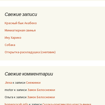
Свежие записи
Красный бык Акабеко
Миниатюрная свинья
Ину Харико
Собака
Открытка-раскладушка (снеговик)
Свежие комментарии
JIexa
к записи
Снежинки
motor
к записи
Замок Белоснежки
Ольга
к записи
Замок Белоснежки
homeprorab.info
к записи
Сказка-оригами про крестьянина