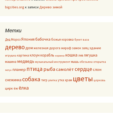
bigcities.org
к записи
Дерево зимой
Метки
Япония
бабочка
Дед Мороз
божья коровка
букет
ваза
дерево
дом
здание
железная дорога
жираф
замок
заяц
кошка
клоун
корабль
лягушка
картина
лев
игрушка
корзина
медведь
машина
мышь
музыкальный инструмент
обезьяна
открытка
птица
сердце
рыба
самолёт
планер
слон
петух
цветы
собака
снежинка
тигр
утка
храм
улитка
церковь
ёлка
цирк
ёж