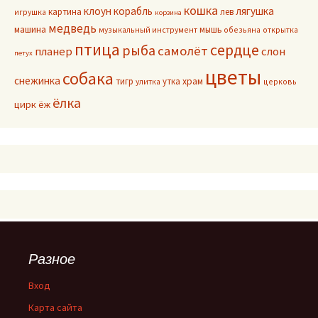
кошка
клоун
корабль
лягушка
картина
лев
игрушка
корзина
медведь
машина
мышь
музыкальный инструмент
обезьяна
открытка
птица
сердце
рыба
самолёт
планер
слон
петух
цветы
собака
снежинка
тигр
утка
храм
улитка
церковь
ёлка
цирк
ёж
Разное
Вход
Карта сайта