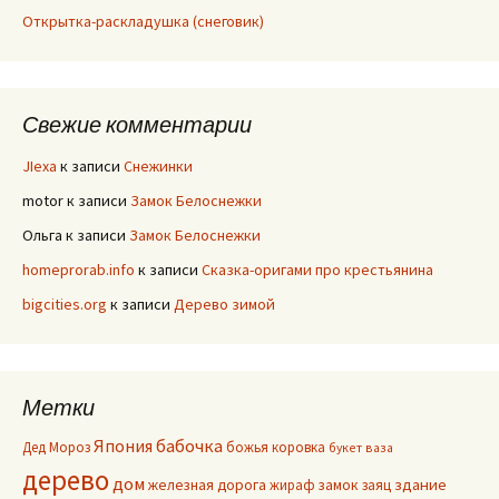
Открытка-раскладушка (снеговик)
Свежие комментарии
JIexa
к записи
Снежинки
motor
к записи
Замок Белоснежки
Ольга
к записи
Замок Белоснежки
homeprorab.info
к записи
Сказка-оригами про крестьянина
bigcities.org
к записи
Дерево зимой
Метки
Япония
бабочка
Дед Мороз
божья коровка
букет
ваза
дерево
дом
здание
железная дорога
жираф
замок
заяц