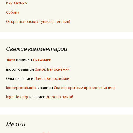
Ину Харико
Собака
Открытка-раскладушка (снеговик)
Свежие комментарии
JIexa
к записи
Снежинки
motor
к записи
Замок Белоснежки
Ольга
к записи
Замок Белоснежки
homeprorab.info
к записи
Сказка-оригами про крестьянина
bigcities.org
к записи
Дерево зимой
Метки