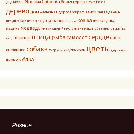
Япония
бабочка
Дед Мороз
божья коровка
букет
ваза
дерево
дом
здание
железная дорога
жираф
замок
заяц
кошка
клоун
корабль
лягушка
картина
лев
игрушка
корзина
медведь
машина
мышь
музыкальный инструмент
обезьяна
открытка
птица
сердце
рыба
самолёт
планер
слон
петух
цветы
собака
снежинка
тигр
утка
храм
улитка
церковь
ёлка
цирк
ёж
Разное