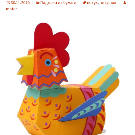
30.11.2016
Поделки из бумаги
петух
,
петушок
motor