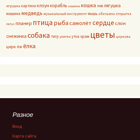
кошка
клоун
корабль
лягушка
картина
лев
игрушка
корзина
медведь
машина
мышь
музыкальный инструмент
обезьяна
открытка
птица
сердце
рыба
самолёт
планер
слон
петух
цветы
собака
снежинка
тигр
утка
храм
улитка
церковь
ёлка
цирк
ёж
Разное
Вход
Карта сайта