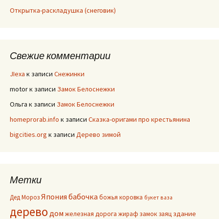
Открытка-раскладушка (снеговик)
Свежие комментарии
JIexa
к записи
Снежинки
motor
к записи
Замок Белоснежки
Ольга
к записи
Замок Белоснежки
homeprorab.info
к записи
Сказка-оригами про крестьянина
bigcities.org
к записи
Дерево зимой
Метки
Япония
бабочка
Дед Мороз
божья коровка
букет
ваза
дерево
дом
здание
железная дорога
жираф
замок
заяц