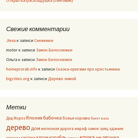
Открытка-раскладушка (снеговик)
Свежие комментарии
JIexa
к записи
Снежинки
motor
к записи
Замок Белоснежки
Ольга
к записи
Замок Белоснежки
homeprorab.info
к записи
Сказка-оригами про крестьянина
bigcities.org
к записи
Дерево зимой
Метки
Япония
бабочка
Дед Мороз
божья коровка
букет
ваза
дерево
дом
здание
железная дорога
жираф
замок
заяц
кошка
клоун
корабль
лягушка
картина
лев
игрушка
корзина