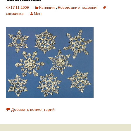
17.11.2009
Квиллинг
,
Новогодние поделки
снежинка
Meri
Добавить комментарий