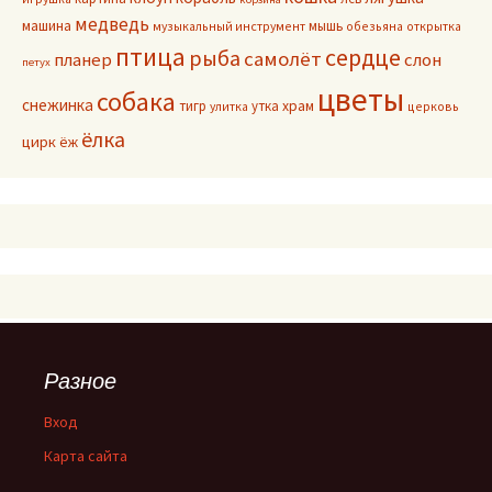
медведь
машина
мышь
музыкальный инструмент
обезьяна
открытка
птица
сердце
рыба
самолёт
планер
слон
петух
цветы
собака
снежинка
тигр
утка
храм
улитка
церковь
ёлка
цирк
ёж
Разное
Вход
Карта сайта