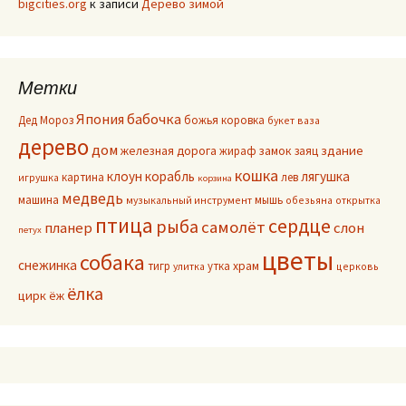
bigcities.org
к записи
Дерево зимой
Метки
Япония
бабочка
Дед Мороз
божья коровка
букет
ваза
дерево
дом
здание
железная дорога
жираф
замок
заяц
кошка
клоун
корабль
лягушка
картина
лев
игрушка
корзина
медведь
машина
мышь
музыкальный инструмент
обезьяна
открытка
птица
сердце
рыба
самолёт
планер
слон
петух
цветы
собака
снежинка
тигр
утка
храм
улитка
церковь
ёлка
цирк
ёж