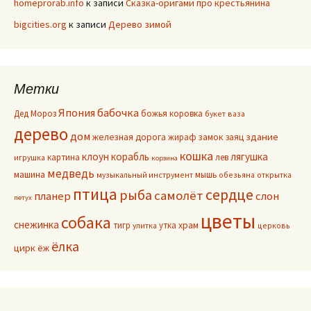
homeprorab.info
к записи
Сказка-оригами про крестьянина
bigcities.org
к записи
Дерево зимой
Метки
Япония
бабочка
Дед Мороз
божья коровка
букет
ваза
дерево
дом
здание
железная дорога
жираф
замок
заяц
кошка
клоун
корабль
лягушка
картина
лев
игрушка
корзина
медведь
машина
мышь
музыкальный инструмент
обезьяна
открытка
птица
сердце
рыба
самолёт
планер
слон
петух
цветы
собака
снежинка
тигр
утка
храм
улитка
церковь
ёлка
цирк
ёж