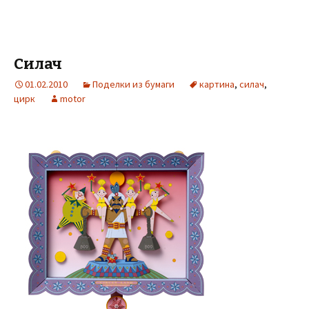
Силач
01.02.2010
Поделки из бумаги
картина
,
силач
,
цирк
motor