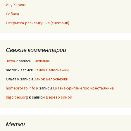
Ину Харико
Собака
Открытка-раскладушка (снеговик)
Свежие комментарии
JIexa
к записи
Снежинки
motor
к записи
Замок Белоснежки
Ольга
к записи
Замок Белоснежки
homeprorab.info
к записи
Сказка-оригами про крестьянина
bigcities.org
к записи
Дерево зимой
Метки