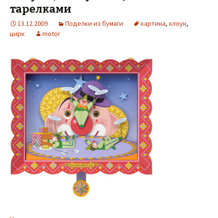
тарелками
13.12.2009
Поделки из бумаги
картина
,
клоун
,
цирк
motor