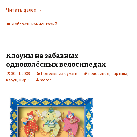
Читать далее
→
Добавить комментарий
Клоуны на забавных
одноколёсных велосипедах
30.11.2009
Поделки из бумаги
велосипед
,
картина
,
клоун
,
цирк
motor