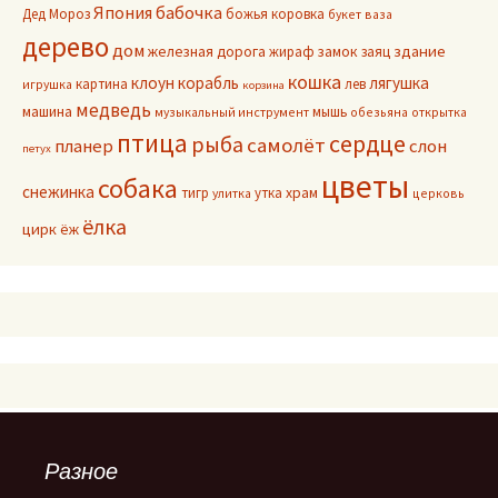
Япония
бабочка
Дед Мороз
божья коровка
букет
ваза
дерево
дом
здание
железная дорога
жираф
замок
заяц
кошка
клоун
корабль
лягушка
картина
лев
игрушка
корзина
медведь
машина
мышь
музыкальный инструмент
обезьяна
открытка
птица
сердце
рыба
самолёт
планер
слон
петух
цветы
собака
снежинка
тигр
утка
храм
улитка
церковь
ёлка
цирк
ёж
Разное