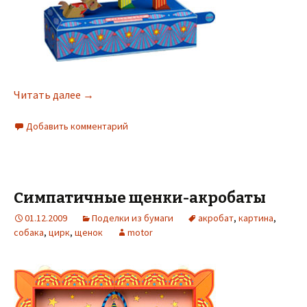
Читать далее
→
Добавить комментарий
Симпатичные щенки-акробаты
01.12.2009
Поделки из бумаги
акробат
,
картина
,
собака
,
цирк
,
щенок
motor