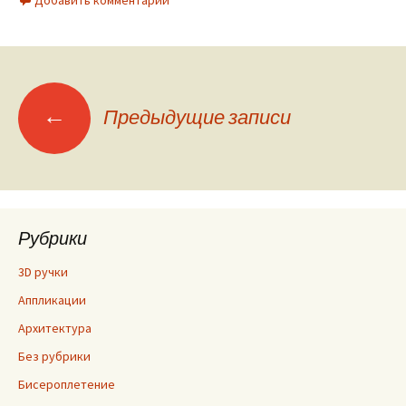
Добавить комментарий
←
Предыдущие записи
Навигация по
записям
Рубрики
3D ручки
Аппликации
Архитектура
Без рубрики
Бисероплетение