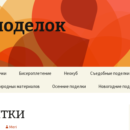
поделок
учки
Бисероплетение
Неокуб
Съедобные поделки
риродных материалов
Осенние поделки
Новогодние под
итки
Meri