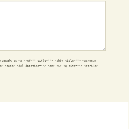
 и атрибуты:
<a href="" title=""> <abbr title=""> <acronym
e> <code> <del datetime=""> <em> <i> <q cite=""> <strike>