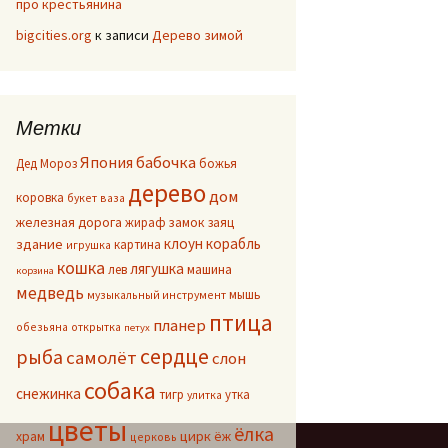
про крестьянина
bigcities.org
к записи
Дерево зимой
Метки
Япония
бабочка
Дед Мороз
божья
дерево
дом
коровка
букет
ваза
железная дорога
жираф
замок
заяц
клоун
корабль
здание
картина
игрушка
кошка
лягушка
лев
машина
корзина
медведь
мышь
музыкальный инструмент
птица
планер
обезьяна
открытка
петух
сердце
рыба
самолёт
слон
собака
снежинка
тигр
утка
улитка
цветы
ёлка
цирк
храм
ёж
церковь