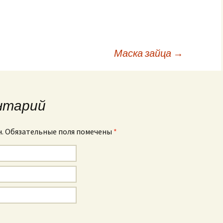
Маска зайца
→
исям
нтарий
н. Обязательные поля помечены
*