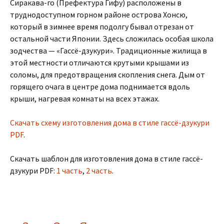
Сиракава-го (Префектура Гифу) расположены в
труднодоступном горном районе острова Хонсю,
который в зимнее время подолгу бывал отрезан от
остальной части Японии. Здесь сложилась особая школа
зодчества — «Гассё-дзукури». Традиционные жилища в
этой местности отличаются крутыми крышами из
соломы, для предотвращения скопления снега. Дым от
горящего очага в центре дома поднимается вдоль
крыши, нагревая комнаты на всех этажах.
Скачать схему изготовления дома в стиле гассё-дзукури
PDF
.
Скачать шаблон для изготовления дома в стиле гассё-
дзукури PDF:
1 часть
,
2 часть
.