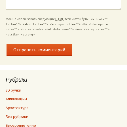
Можно использовать следующие
HTML
-теги и атрибуты:
<a href=""
title=""> <abbr title=""> <acronym title=""> <b> <blockquote
cite=""> <cite> <code> <del datetime=""> <em> <i> <q cite="">
<strike> <strong>
Рубрики
3D ручки
Аппликации
Архитектура
Без рубрики
Бисероплетение