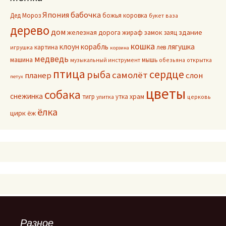
Япония
бабочка
Дед Мороз
божья коровка
букет
ваза
дерево
дом
здание
железная дорога
жираф
замок
заяц
кошка
клоун
корабль
лягушка
картина
лев
игрушка
корзина
медведь
машина
мышь
музыкальный инструмент
обезьяна
открытка
птица
сердце
рыба
самолёт
планер
слон
петух
цветы
собака
снежинка
тигр
утка
храм
улитка
церковь
ёлка
цирк
ёж
Разное