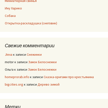
Миниатюрная свинья
Ину Харико
Собака
Открытка-раскладушка (снеговик)
Свежие комментарии
JIexa
к записи
Снежинки
motor
к записи
Замок Белоснежки
Ольга
к записи
Замок Белоснежки
homeprorab.info
к записи
Сказка-оригами про крестьянина
bigcities.org
к записи
Дерево зимой
Метки