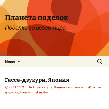
Планета поделок
Поделки со всего мира
Перейти к содержимому
Найти:
Меню
Гассё-дзукури, Япония
21.11.2009
Архитектура
,
Поделки из бумаги
Гассё-
дзукури
,
Япония
motor