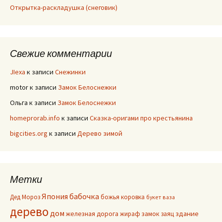
Открытка-раскладушка (снеговик)
Свежие комментарии
JIexa
к записи
Снежинки
motor
к записи
Замок Белоснежки
Ольга
к записи
Замок Белоснежки
homeprorab.info
к записи
Сказка-оригами про крестьянина
bigcities.org
к записи
Дерево зимой
Метки
Япония
бабочка
Дед Мороз
божья коровка
букет
ваза
дерево
дом
здание
железная дорога
жираф
замок
заяц