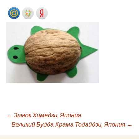
←
Замок Химедзи, Япония
Великий Будда Храма Тодайдзи, Япония
→
Навигация по