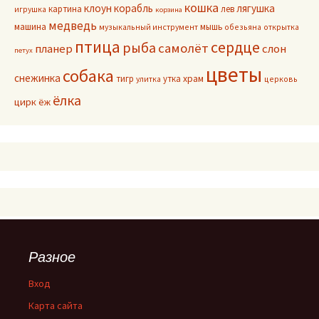
кошка
клоун
корабль
лягушка
картина
лев
игрушка
корзина
медведь
машина
мышь
музыкальный инструмент
обезьяна
открытка
птица
сердце
рыба
самолёт
планер
слон
петух
цветы
собака
снежинка
тигр
утка
храм
улитка
церковь
ёлка
цирк
ёж
Разное
Вход
Карта сайта