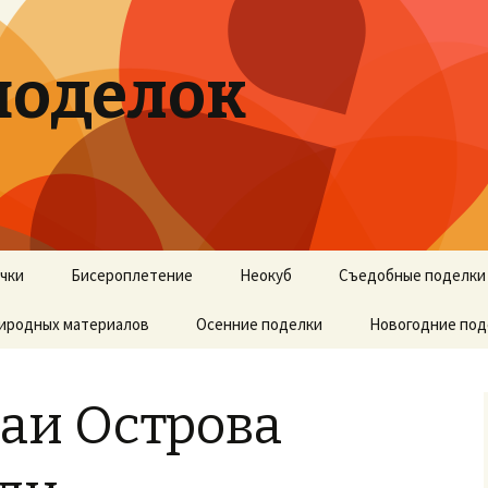
поделок
учки
Бисероплетение
Неокуб
Съедобные поделки
риродных материалов
Осенние поделки
Новогодние под
аи Острова