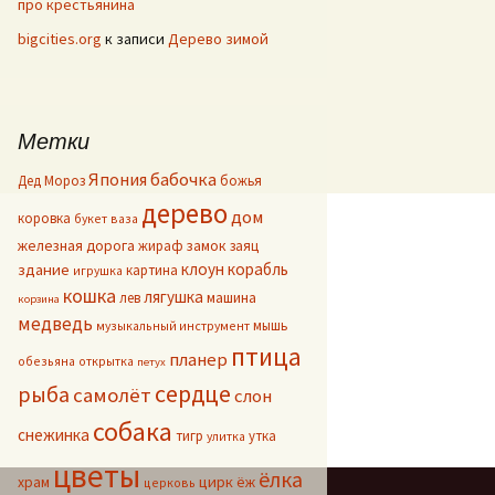
про крестьянина
bigcities.org
к записи
Дерево зимой
Метки
Япония
бабочка
Дед Мороз
божья
дерево
дом
коровка
букет
ваза
железная дорога
жираф
замок
заяц
клоун
корабль
здание
картина
игрушка
кошка
лягушка
лев
машина
корзина
медведь
мышь
музыкальный инструмент
птица
планер
обезьяна
открытка
петух
сердце
рыба
самолёт
слон
собака
снежинка
тигр
утка
улитка
цветы
ёлка
цирк
храм
ёж
церковь