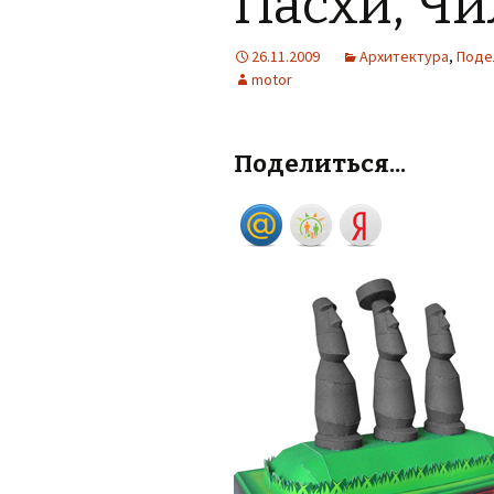
Пасхи, Ч
26.11.2009
Архитектура
,
Поде
motor
Поделиться...