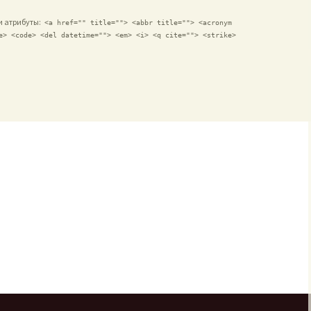
 и атрибуты:
<a href="" title=""> <abbr title=""> <acronym
e> <code> <del datetime=""> <em> <i> <q cite=""> <strike>