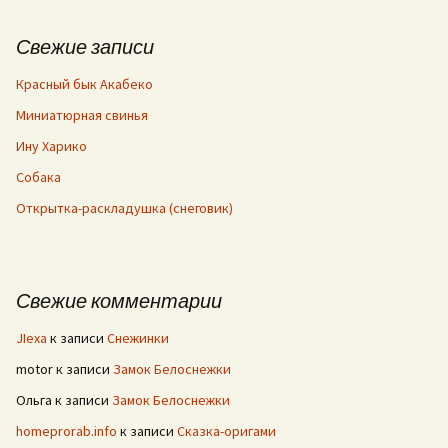
Свежие записи
Красный бык Акабеко
Миниатюрная свинья
Ину Харико
Собака
Открытка-раскладушка (снеговик)
Свежие комментарии
JIexa
к записи
Снежинки
motor
к записи
Замок Белоснежки
Ольга
к записи
Замок Белоснежки
homeprorab.info
к записи
Сказка-оригами