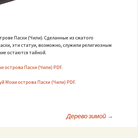
рове Пасхи (Чили). Сделанные из сжатого
асхи, эти статуи, возможно, служили религиозным
ние остаются тайной.
аи острова Пасхи (Чили) PDF
.
уй Моаи острова Пасхи (Чили) PDF
.
Дерево зимой
→
исям