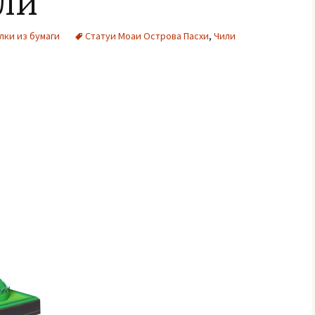
или
лки из бумаги
Статуи Моаи Острова Пасхи
,
Чили