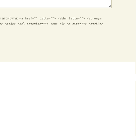
 и атрибуты:
<a href="" title=""> <abbr title=""> <acronym
e> <code> <del datetime=""> <em> <i> <q cite=""> <strike>