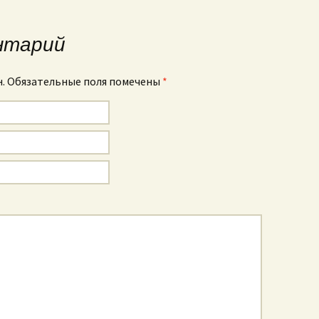
исям
нтарий
н. Обязательные поля помечены
*