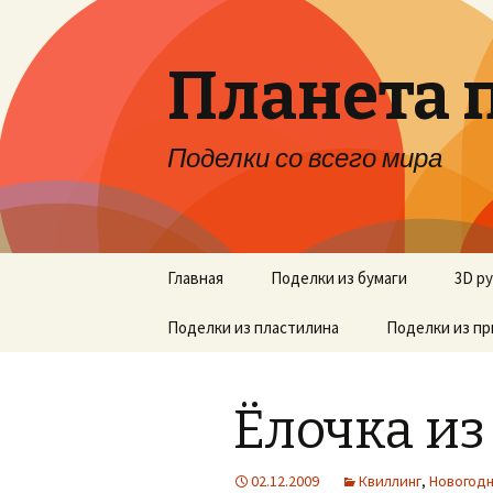
Планета 
Поделки со всего мира
Перейти к содержимому
Главная
Поделки из бумаги
3D р
Поделки из пластилина
Поделки из п
Ёлочка из
02.12.2009
Квиллинг
,
Новогод