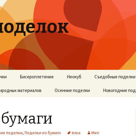
поделок
учки
Бисероплетение
Неокуб
Съедобные поделки
риродных материалов
Осенние поделки
Новогодние под
 бумаги
ние поделки
,
Поделки из бумаги
ёлка
Meri