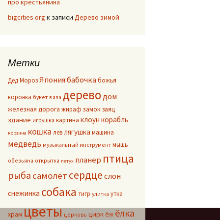
про крестьянина
bigcities.org
к записи
Дерево зимой
Метки
Япония
бабочка
Дед Мороз
божья
дерево
дом
коровка
букет
ваза
железная дорога
жираф
замок
заяц
клоун
корабль
здание
картина
игрушка
кошка
лягушка
лев
машина
корзина
медведь
мышь
музыкальный инструмент
птица
планер
обезьяна
открытка
петух
сердце
рыба
самолёт
слон
собака
снежинка
тигр
утка
улитка
цветы
ёлка
цирк
храм
ёж
церковь