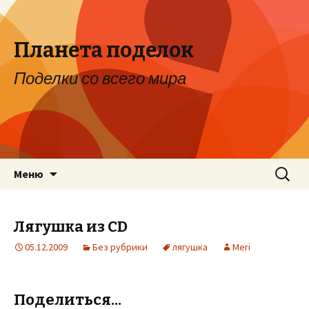
Планета поделок
Поделки со всего мира
Перейти к содержимому
Найти:
Меню
Лягушка из CD
05.12.2009
Без рубрики
лягушка
Meri
Поделиться...