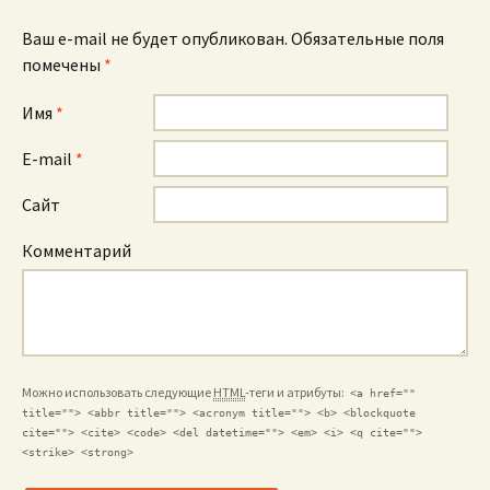
Ваш e-mail не будет опубликован. Обязательные поля
помечены
*
Имя
*
E-mail
*
Сайт
Комментарий
Можно использовать следующие
HTML
-теги и атрибуты:
<a href=""
title=""> <abbr title=""> <acronym title=""> <b> <blockquote
cite=""> <cite> <code> <del datetime=""> <em> <i> <q cite="">
<strike> <strong>