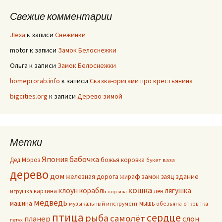
Свежие комментарии
JIexa
к записи
Снежинки
motor
к записи
Замок Белоснежки
Ольга
к записи
Замок Белоснежки
homeprorab.info
к записи
Сказка-оригами про крестьянина
bigcities.org
к записи
Дерево зимой
Метки
Япония
бабочка
Дед Мороз
божья коровка
букет
ваза
дерево
дом
здание
железная дорога
жираф
замок
заяц
кошка
клоун
корабль
лягушка
картина
лев
игрушка
корзина
медведь
машина
мышь
музыкальный инструмент
обезьяна
открытка
птица
сердце
рыба
самолёт
планер
слон
петух