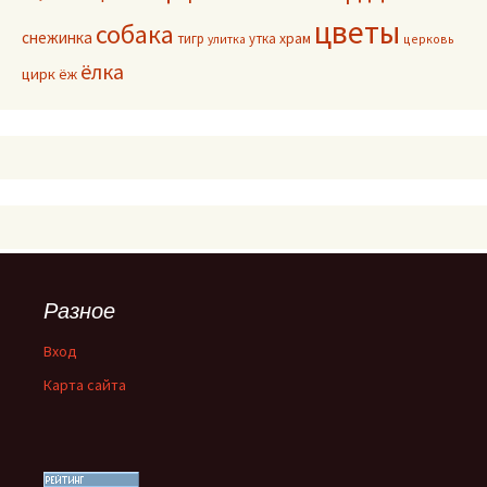
цветы
собака
снежинка
тигр
утка
храм
улитка
церковь
ёлка
цирк
ёж
Разное
Вход
Карта сайта