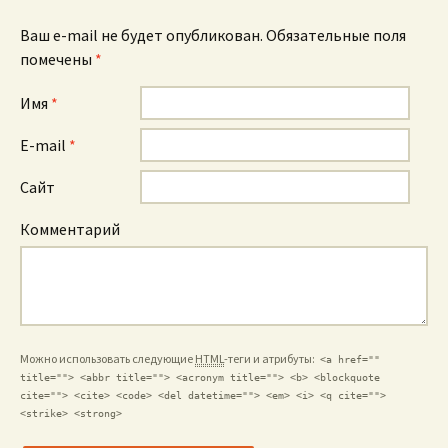
Ваш e-mail не будет опубликован. Обязательные поля
помечены
*
Имя
*
E-mail
*
Сайт
Комментарий
Можно использовать следующие
HTML
-теги и атрибуты:
<a href=""
title=""> <abbr title=""> <acronym title=""> <b> <blockquote
cite=""> <cite> <code> <del datetime=""> <em> <i> <q cite="">
<strike> <strong>