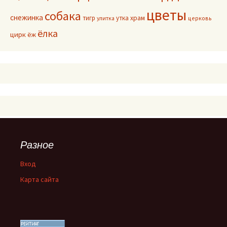
цветы
собака
снежинка
тигр
утка
храм
улитка
церковь
ёлка
цирк
ёж
Разное
Вход
Карта сайта