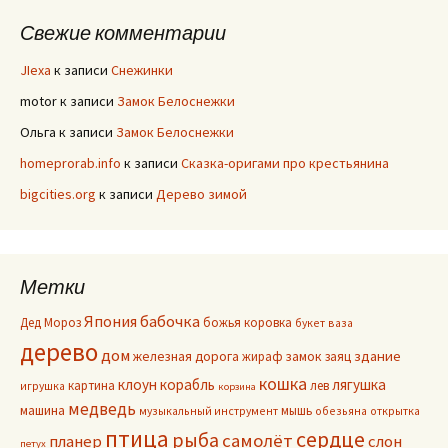
Свежие комментарии
JIexa
к записи
Снежинки
motor
к записи
Замок Белоснежки
Ольга
к записи
Замок Белоснежки
homeprorab.info
к записи
Сказка-оригами про крестьянина
bigcities.org
к записи
Дерево зимой
Метки
Япония
бабочка
Дед Мороз
божья коровка
букет
ваза
дерево
дом
здание
железная дорога
жираф
замок
заяц
кошка
клоун
корабль
лягушка
картина
лев
игрушка
корзина
медведь
машина
мышь
музыкальный инструмент
обезьяна
открытка
птица
сердце
рыба
самолёт
планер
слон
петух