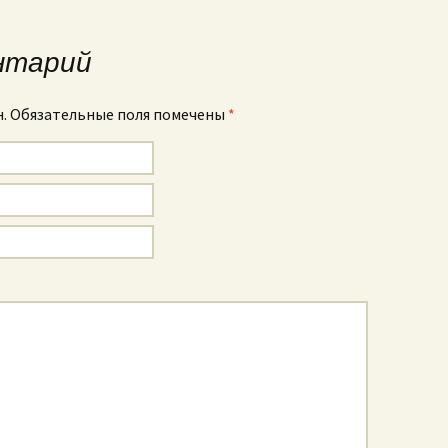
исям
нтарий
н. Обязательные поля помечены
*