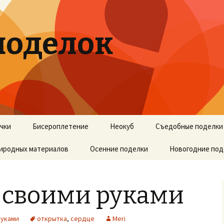
поделок
учки
Бисероплетение
Неокуб
Съедобные поделки
риродных материалов
Осенние поделки
Новогодние под
 своими руками
руками
открытка
,
сердце
Meri