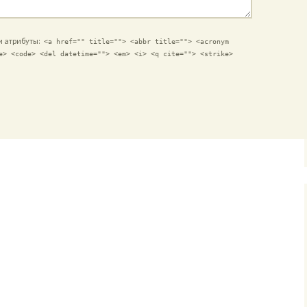
 и атрибуты:
<a href="" title=""> <abbr title=""> <acronym
e> <code> <del datetime=""> <em> <i> <q cite=""> <strike>