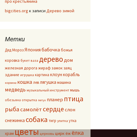
про крестьянина
bigcities.org
к записи
Дерево зимой
Метки
Япония
бабочка
Дед Мороз
божья
дерево
дом
коровка
букет
ваза
железная дорога
жираф
замок
заяц
клоун
корабль
здание
картина
игрушка
кошка
лягушка
лев
машина
корзина
медведь
мышь
музыкальный инструмент
птица
планер
обезьяна
открытка
петух
сердце
рыба
самолёт
слон
собака
снежинка
тигр
утка
улитка
цветы
ёлка
цирк
храм
ёж
церковь