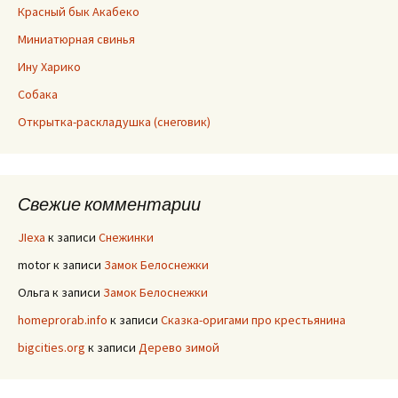
Красный бык Акабеко
Миниатюрная свинья
Ину Харико
Собака
Открытка-раскладушка (снеговик)
Свежие комментарии
JIexa
к записи
Снежинки
motor
к записи
Замок Белоснежки
Ольга
к записи
Замок Белоснежки
homeprorab.info
к записи
Сказка-оригами про крестьянина
bigcities.org
к записи
Дерево зимой