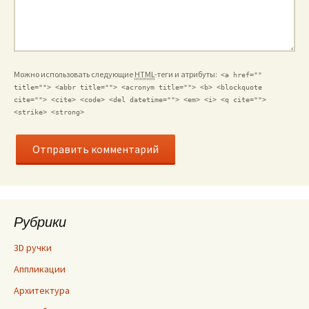
Можно использовать следующие
HTML
-теги и атрибуты:
<a href=""
title=""> <abbr title=""> <acronym title=""> <b> <blockquote
cite=""> <cite> <code> <del datetime=""> <em> <i> <q cite="">
<strike> <strong>
Рубрики
3D ручки
Аппликации
Архитектура