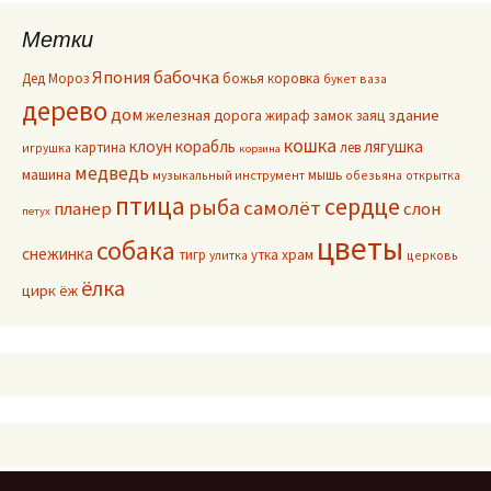
Метки
Япония
бабочка
Дед Мороз
божья коровка
букет
ваза
дерево
дом
здание
железная дорога
жираф
замок
заяц
кошка
клоун
корабль
лягушка
картина
лев
игрушка
корзина
медведь
машина
мышь
музыкальный инструмент
обезьяна
открытка
птица
сердце
рыба
самолёт
планер
слон
петух
цветы
собака
снежинка
тигр
утка
храм
улитка
церковь
ёлка
цирк
ёж