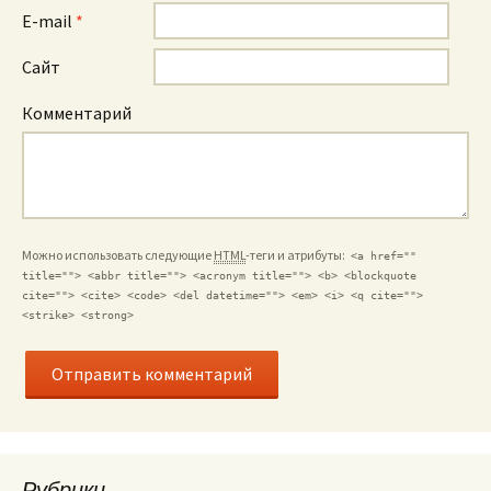
E-mail
*
Сайт
Комментарий
Можно использовать следующие
HTML
-теги и атрибуты:
<a href=""
title=""> <abbr title=""> <acronym title=""> <b> <blockquote
cite=""> <cite> <code> <del datetime=""> <em> <i> <q cite="">
<strike> <strong>
Рубрики