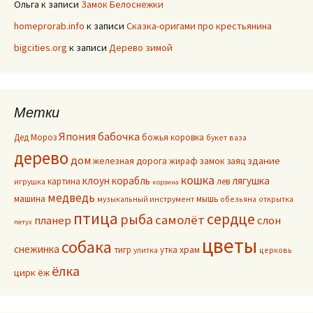
Ольга
к записи
Замок Белоснежки
homeprorab.info
к записи
Сказка-оригами про крестьянина
bigcities.org
к записи
Дерево зимой
Метки
Япония
бабочка
Дед Мороз
божья коровка
букет
ваза
дерево
дом
здание
железная дорога
жираф
замок
заяц
кошка
клоун
корабль
лягушка
картина
лев
игрушка
корзина
медведь
машина
мышь
музыкальный инструмент
обезьяна
открытка
птица
сердце
рыба
самолёт
планер
слон
петух
цветы
собака
снежинка
тигр
утка
храм
улитка
церковь
ёлка
цирк
ёж