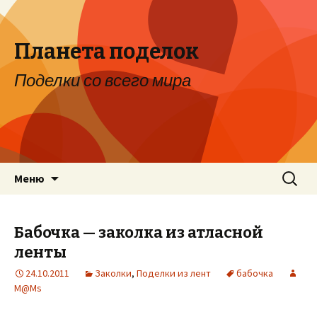
Планета поделок
Поделки со всего мира
Перейти к содержимому
Найти:
Меню
Бабочка — заколка из атласной
ленты
24.10.2011
Заколки
,
Поделки из лент
бабочка
M@Ms