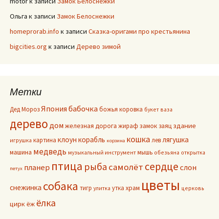
motor
к записи
Замок Белоснежки
Ольга
к записи
Замок Белоснежки
homeprorab.info
к записи
Сказка-оригами про крестьянина
bigcities.org
к записи
Дерево зимой
Метки
Япония
бабочка
Дед Мороз
божья коровка
букет
ваза
дерево
дом
здание
железная дорога
жираф
замок
заяц
кошка
клоун
корабль
лягушка
картина
лев
игрушка
корзина
медведь
машина
мышь
музыкальный инструмент
обезьяна
открытка
птица
сердце
рыба
самолёт
планер
слон
петух
цветы
собака
снежинка
тигр
утка
храм
улитка
церковь
ёлка
цирк
ёж