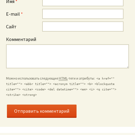
Имя
*
E-mail
*
Сайт
Комментарий
Можно использовать следующие
HTML
-теги и атрибуты:
<a href=""
title=""> <abbr title=""> <acronym title=""> <b> <blockquote
cite=""> <cite> <code> <del datetime=""> <em> <i> <q cite="">
<strike> <strong>