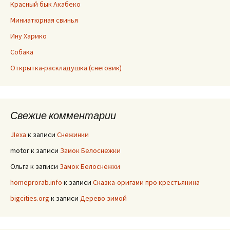
Красный бык Акабеко
Миниатюрная свинья
Ину Харико
Собака
Открытка-раскладушка (снеговик)
Свежие комментарии
JIexa
к записи
Снежинки
motor
к записи
Замок Белоснежки
Ольга
к записи
Замок Белоснежки
homeprorab.info
к записи
Сказка-оригами про крестьянина
bigcities.org
к записи
Дерево зимой