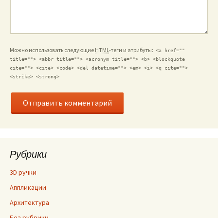
Можно использовать следующие
HTML
-теги и атрибуты:
<a href=""
title=""> <abbr title=""> <acronym title=""> <b> <blockquote
cite=""> <cite> <code> <del datetime=""> <em> <i> <q cite="">
<strike> <strong>
Рубрики
3D ручки
Аппликации
Архитектура
Без рубрики