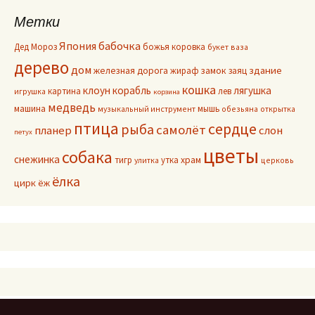
Метки
Япония
бабочка
Дед Мороз
божья коровка
букет
ваза
дерево
дом
здание
железная дорога
жираф
замок
заяц
кошка
клоун
корабль
лягушка
картина
лев
игрушка
корзина
медведь
машина
мышь
музыкальный инструмент
обезьяна
открытка
птица
сердце
рыба
самолёт
планер
слон
петух
цветы
собака
снежинка
тигр
утка
храм
улитка
церковь
ёлка
цирк
ёж