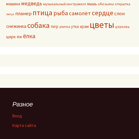
медведь
машина
мышь
музыкальный инструмент
обезьяна
открытка
птица
сердце
рыба
самолёт
планер
слон
петух
цветы
собака
снежинка
тигр
утка
храм
улитка
церковь
ёлка
цирк
ёж
Разное
Вход
Карта сайта