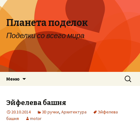
Планета поделок
Поделки со всего мира
Перейти к содержимому
Найти:
Меню
Эйфелева башня
20.10.2014
3D ручки
,
Архитектура
Эйфелева
башня
motor