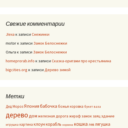
Свежие комментарии
JIexa
к записи
Снежинки
motor
к записи
Замок Белоснежки
Ольга
к записи
Замок Белоснежки
homeprorab.info
к записи
Сказка-оригами про крестьянина
bigcities.org
к записи
Дерево зимой
Метки
Япония
бабочка
Дед Мороз
божья коровка
букет
ваза
дерево
дом
здание
железная дорога
жираф
замок
заяц
кошка
клоун
корабль
лягушка
картина
лев
игрушка
корзина