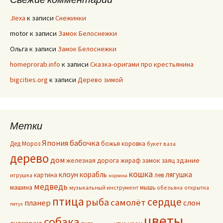
JIexa
к записи
Снежинки
motor
к записи
Замок Белоснежки
Ольга
к записи
Замок Белоснежки
homeprorab.info
к записи
Сказка-оригами про крестьянина
bigcities.org
к записи
Дерево зимой
Метки
Япония
бабочка
Дед Мороз
божья коровка
букет
ваза
дерево
дом
здание
железная дорога
жираф
замок
заяц
кошка
клоун
корабль
лягушка
картина
лев
игрушка
корзина
медведь
машина
мышь
музыкальный инструмент
обезьяна
открытка
птица
сердце
рыба
самолёт
планер
слон
петух
цветы
собака