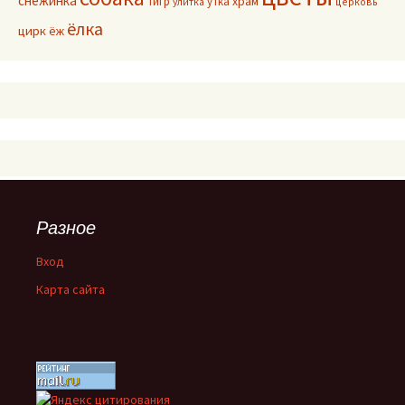
снежинка
тигр
утка
храм
улитка
церковь
ёлка
цирк
ёж
Разное
Вход
Карта сайта