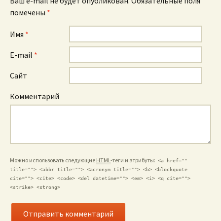
Ваш e-mail не будет опубликован. Обязательные поля
помечены
*
Имя
*
E-mail
*
Сайт
Комментарий
Можно использовать следующие
HTML
-теги и атрибуты:
<a href=""
title=""> <abbr title=""> <acronym title=""> <b> <blockquote
cite=""> <cite> <code> <del datetime=""> <em> <i> <q cite="">
<strike> <strong>