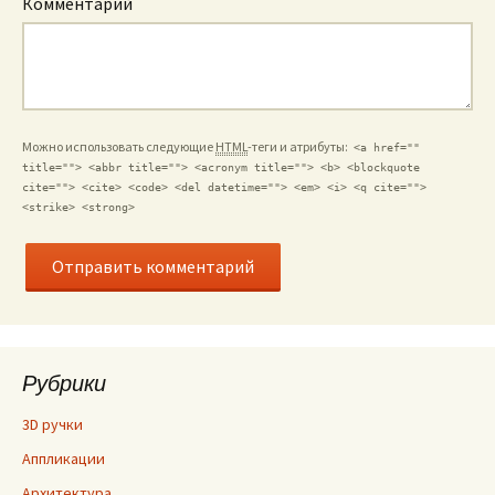
Комментарий
Можно использовать следующие
HTML
-теги и атрибуты:
<a href=""
title=""> <abbr title=""> <acronym title=""> <b> <blockquote
cite=""> <cite> <code> <del datetime=""> <em> <i> <q cite="">
<strike> <strong>
Рубрики
3D ручки
Аппликации
Архитектура