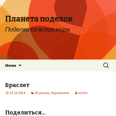
Планета поделок
Поделки со всего мира
Перейти к содержимому
Найти:
Меню
Браслет
23.10.2014
3D ручки
,
Украшения
motor
Поделиться...