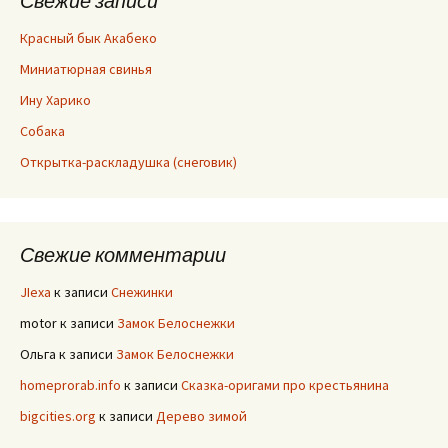
Свежие записи
Красный бык Акабеко
Миниатюрная свинья
Ину Харико
Собака
Открытка-раскладушка (снеговик)
Свежие комментарии
JIexa
к записи
Снежинки
motor
к записи
Замок Белоснежки
Ольга
к записи
Замок Белоснежки
homeprorab.info
к записи
Сказка-оригами про крестьянина
bigcities.org
к записи
Дерево зимой