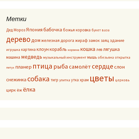
Метки
Япония
бабочка
Дед Мороз
божья коровка
букет
ваза
дерево
дом
здание
железная дорога
жираф
замок
заяц
кошка
клоун
корабль
лягушка
картина
лев
игрушка
корзина
медведь
машина
мышь
музыкальный инструмент
обезьяна
открытка
птица
сердце
рыба
самолёт
планер
слон
петух
цветы
собака
снежинка
тигр
утка
храм
улитка
церковь
ёлка
цирк
ёж