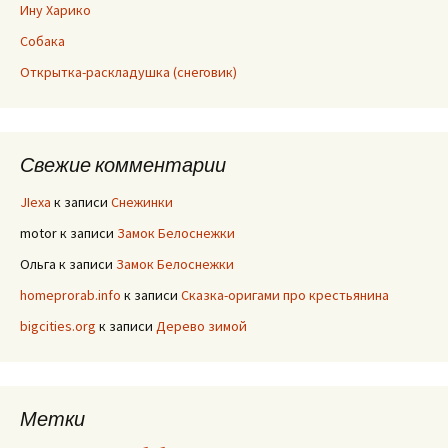
Ину Харико
Собака
Открытка-раскладушка (снеговик)
Свежие комментарии
JIexa
к записи
Снежинки
motor
к записи
Замок Белоснежки
Ольга
к записи
Замок Белоснежки
homeprorab.info
к записи
Сказка-оригами про крестьянина
bigcities.org
к записи
Дерево зимой
Метки