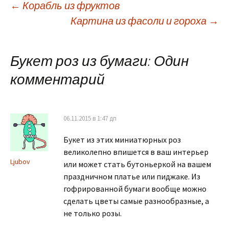
←
Корабль из фруктов
Картина из фасоли и гороха
→
Навигация по
записям
Букет роз из бумаги
: Один
комментарий
06.11.2015 в 1:47 дп
Букет из этих миниатюрных роз
великолепно впишется в ваш интерьер
Ljubov
или может стать бутоньеркой на вашем
праздничном платье или пиджаке. Из
гофрированной бумаги вообще можно
сделать цветы самые разнообразные, а
не только розы.