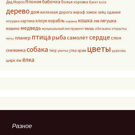
Япония
бабочка
Дед Мороз
божья коровка
букет
ваза
дерево
дом
здание
железная дорога
жираф
замок
заяц
кошка
клоун
корабль
лягушка
картина
лев
игрушка
корзина
медведь
машина
мышь
музыкальный инструмент
обезьяна
открытка
птица
сердце
рыба
самолёт
планер
слон
петух
цветы
собака
снежинка
тигр
утка
храм
улитка
церковь
ёлка
цирк
ёж
Разное