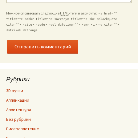
Можно использовать следующие
HTML
-теги и атрибуты:
<a href=""
title=""> <abbr title=""> <acronym title=""> <b> <blockquote
cite=""> <cite> <code> <del datetime=""> <em> <i> <q cite="">
<strike> <strong>
Рубрики
3D ручки
Аппликации
Архитектура
Без рубрики
Бисероплетение